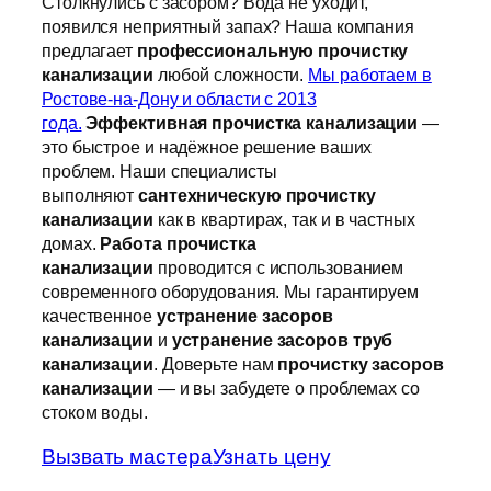
Столкнулись с засором? Вода не уходит,
появился неприятный запах? Наша компания
предлагает
профессиональную прочистку
канализации
любой сложности.
Мы работаем в
Ростове-на-Дону и области с 2013
года.
Эффективная прочистка канализации
—
это быстрое и надёжное решение ваших
проблем. Наши специалисты
выполняют
сантехническую прочистку
канализации
как в квартирах, так и в частных
домах.
Работа прочистка
канализации
проводится с использованием
современного оборудования. Мы гарантируем
качественное
устранение засоров
канализации
и
устранение засоров труб
канализации
. Доверьте нам
прочистку засоров
канализации
— и вы забудете о проблемах со
стоком воды.
Вызвать мастера
Узнать цену